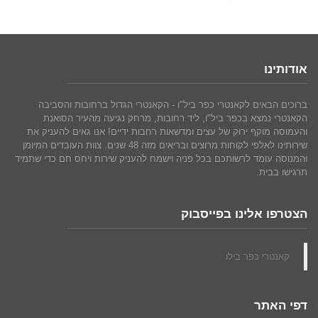
אודותינו
ברוכים הבאים לקאנטרי כפר ביל"ו - הקאנטרי הגדול ברחובות והסביבה
הקאנטרי נמצא בכפר ביל"ו, ליד רחובות, מרחק נגיעה מהעיר הסואנת
והעמוסה מוקף ירוק של עצים ומדשאות רחבות ידיים! אנו גאים להעניק את
שירותינו לאלפי לקוחות מרוצים ובריאים מזה 48 שנים. צוות העובדים המיומן
והמנוסה עומד לרשותכם בכל פניה וישמח להעניק שירות ויחס חם כדי שתמיד
תרגישו בבית.
הצטרפו אלינו בפייסבוק
‏קאנטרי כפר בילו‏
דפי האתר