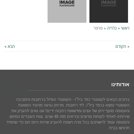
ראשי
»
גלריה
»
פרפר
« הקודם
הבא »
אודותינו
ברוכים הבאים לקאנטרי כפר ביל"ו - הקאנטרי הגדול ברחובות והסביבה
הקאנטרי נמצא בכפר ביל"ו, ליד רחובות, מרחק נגיעה מהעיר הסואנת
והעמוסה מוקף ירוק של עצים ומדשאות רחבות ידיים! אנו גאים להעניק את
שירותינו לאלפי לקוחות מרוצים ובריאים מזה 48 שנים. צוות העובדים המיומן
והמנוסה עומד לרשותכם בכל פניה וישמח להעניק שירות ויחס חם כדי שתמיד
תרגישו בבית.