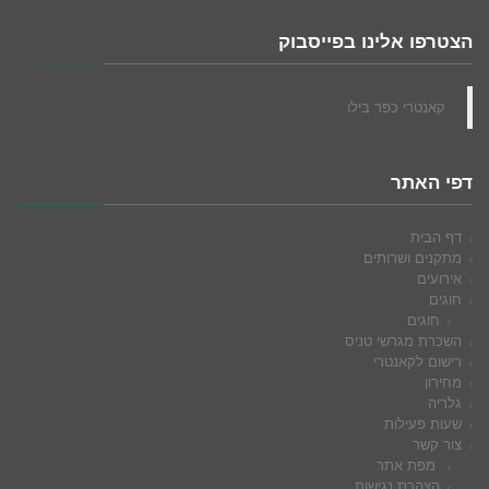
הצטרפו אלינו בפייסבוק
‏קאנטרי כפר בילו‏
דפי האתר
דף הבית
מתקנים ושרותים
אירועים
חוגים
חוגים
השכרת מגרשי טניס
רישום לקאנטרי
מחירון
גלריה
שעות פעילות
צור קשר
מפת אתר
הצהרת נגישות