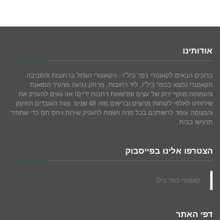
אודותינו
ברוכים הבאים לקאנטרי כפר ביל"ו - הקאנטרי הגדול ברחובות והסביבה
הקאנטרי נמצא בכפר ביל"ו, ליד רחובות, מרחק נגיעה מהעיר הסואנת
והעמוסה מוקף ירוק של עצים ומדשאות רחבות ידיים! אנו גאים להעניק את
שירותינו לאלפי לקוחות מרוצים ובריאים מזה 48 שנים. צוות העובדים המיומן
והמנוסה עומד לרשותכם בכל פניה וישמח להעניק שירות ויחס חם כדי שתמיד
תרגישו בבית.
הצטרפו אלינו בפייסבוק
‏קאנטרי כפר בילו‏
דפי האתר