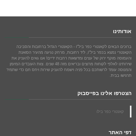
אודותינו
ברוכים הבאים לקאנטרי כפר ביל"ו - הקאנטרי הגדול ברחובות והסביבה
הקאנטרי נמצא בכפר ביל"ו, ליד רחובות, מרחק נגיעה מהעיר הסואנת
והעמוסה מוקף ירוק של עצים ומדשאות רחבות ידיים! אנו גאים להעניק את
שירותינו לאלפי לקוחות מרוצים ובריאים מזה 48 שנים. צוות העובדים המיומן
והמנוסה עומד לרשותכם בכל פניה וישמח להעניק שירות ויחס חם כדי שתמיד
תרגישו בבית.
הצטרפו אלינו בפייסבוק
‏קאנטרי כפר בילו‏
דפי האתר