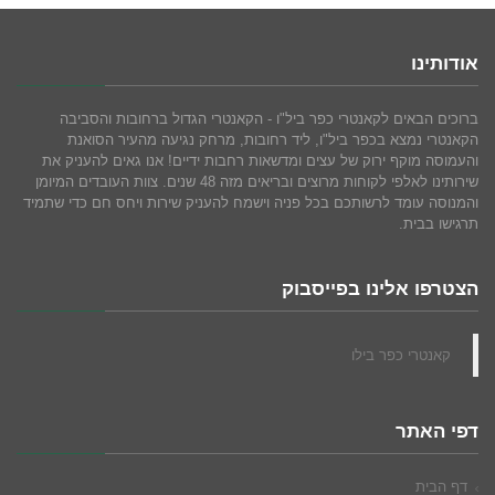
אודותינו
ברוכים הבאים לקאנטרי כפר ביל"ו - הקאנטרי הגדול ברחובות והסביבה
הקאנטרי נמצא בכפר ביל"ו, ליד רחובות, מרחק נגיעה מהעיר הסואנת
והעמוסה מוקף ירוק של עצים ומדשאות רחבות ידיים! אנו גאים להעניק את
שירותינו לאלפי לקוחות מרוצים ובריאים מזה 48 שנים. צוות העובדים המיומן
והמנוסה עומד לרשותכם בכל פניה וישמח להעניק שירות ויחס חם כדי שתמיד
תרגישו בבית.
הצטרפו אלינו בפייסבוק
‏קאנטרי כפר בילו‏
דפי האתר
דף הבית